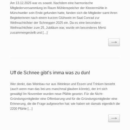
Am 13.12.2025 war es soweit. Nachdem eine harmonische
Mitgliederversammlung im Raum Mühlenspeicher der Klostermühle in
Münchweiler sein Ende gefunden hatte, fanden sich die Mitglieder samt ihren
Begleiterinnen nach einem kurzen Glühwein im Saal Conrad zur
Weihnachtsfeier der Schneggen 2025 ein. Da es eine besondere
Weihnachtsfeier zum 25. Jubiläum war, wurde ein besonderes Menü
zusammengestellt und […]
--->
Uff de Schnee gibt’s imma was zu dun!
Wer denkt, das Weinbau nur aus Weinlese und Essen und Trinken besteht
(auch wenn man das bei uns manchmal glauben könnte), der irrt sich
gewaltig! Im November wurden neue Pfähle gesetzt. Für die Nicht-
Gründungsmitglieder eine Offenbarung und für die Gründungsmitglieder eine
Erinnerung, die die Frage aufgeworfen hat: wie haben wir damals eigentlich die
2200 Pfähle […]
--->