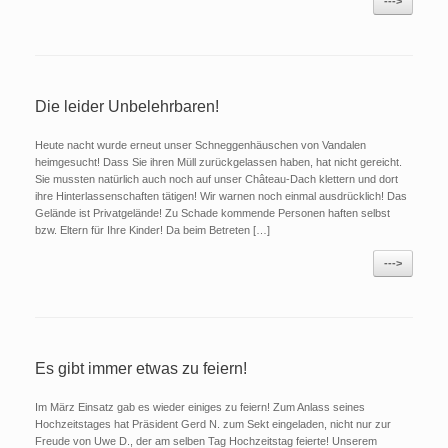
--->
Die leider Unbelehrbaren!
Heute nacht wurde erneut unser Schneggenhäuschen von Vandalen
heimgesucht! Dass Sie ihren Müll zurückgelassen haben, hat nicht gereicht.
Sie mussten natürlich auch noch auf unser Château-Dach klettern und dort
ihre Hinterlassenschaften tätigen! Wir warnen noch einmal ausdrücklich! Das
Gelände ist Privatgelände! Zu Schade kommende Personen haften selbst
bzw. Eltern für Ihre Kinder! Da beim Betreten […]
--->
Es gibt immer etwas zu feiern!
Im März Einsatz gab es wieder einiges zu feiern! Zum Anlass seines
Hochzeitstages hat Präsident Gerd N. zum Sekt eingeladen, nicht nur zur
Freude von Uwe D., der am selben Tag Hochzeitstag feierte! Unserem