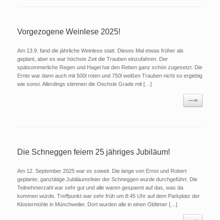
Vorgezogene Weinlese 2025!
Am 13.9. fand die jährliche Weinlese statt. Dieses Mal etwas früher als
geplant, aber es war höchste Zeit die Trauben einzufahren. Der
spätsommerliche Regen und Hagel hat den Reben ganz schön zugesetzt. Die
Ernte war dann auch mit 500l roten und 750l weißen Trauben nicht so ergiebig
wie sonst. Allerdings stimmen die Oechsle Grade mit […]
--->
Die Schneggen feiern 25 jähriges Jubiläum!
Am 12. September 2025 war es soweit. Die lange von Ernst und Robert
geplante, ganztätige Jubiläumsfeier der Schneggen wurde durchgeführt. Die
Teilnehmerzahl war sehr gut und alle waren gespannt auf das, was da
kommen würde. Treffpunkt war sehr früh um 8:45 Uhr auf dem Parkplatz der
Klostermühle in Münchweiler. Dort wurden alle in einen Oldtimer […]