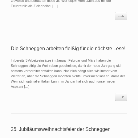
Gewölbe und benutzten diese als Wurfobjekt vom Dach aus mit der
Feuerstelle als Zielscheibe. […]
--->
Die Schneggen arbeiten fleißig für die nächste Lese!
In bereits 3 Arbeitseinsätze im Januar, Februar und März haben die
Schneggen eifrig die Weinreben geschnitten, damit der neue Jahrgang sich
bestens vorbereitet entfalten kann. Natürlich hängt alles wie immer vom
Wetter ab, aber die Schneggen möchten nichts unversucht lassen, damit der
Wein sich optimal entfalten kann. Im Januar hat sich auch unser neuer
Aspirant […]
--->
25. Jubiläumsweihnachtsfeier der Schneggen